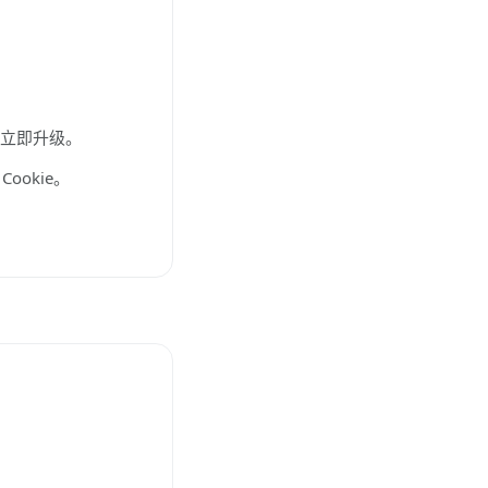
户立即升级。
okie。